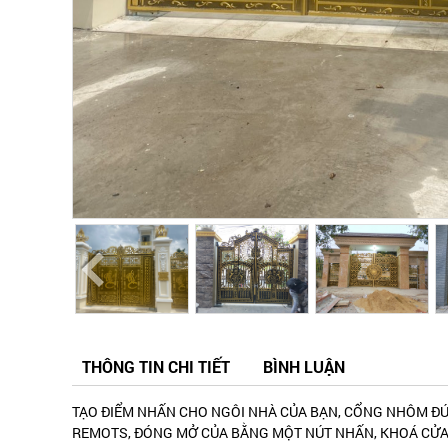
THÔNG TIN CHI TIẾT
BÌNH LUẬN
TẠO ĐIỂM NHẤN CHO NGÔI NHÀ CỦA BẠN, CỔNG NHÔM ĐÚ
REMOTS, ĐÓNG MỞ CỦA BẰNG MỘT NÚT NHẤN, KHOÁ CỬA