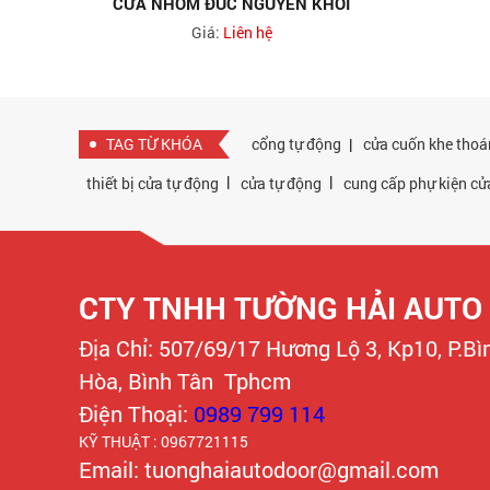
CỬA NHÔM ĐÚC NGUYÊN KHỐI
Giá:
Liên hệ
TAG TỪ KHÓA
cổng tự động
|
cửa cuốn khe thoá
|
|
thiết bị cửa tự động
cửa tự động
cung cấp phự kiện cử
CTY TNHH TƯỜNG HẢI AUTO
Địa Chỉ: 507/69/17 Hương Lộ 3, Kp10, P.B
Hòa, Bình Tân Tphcm
Điện Thoại:
0989 799 114
KỸ THUẬT : 0967721115
Email: tuonghaiautodoor@gmail.com