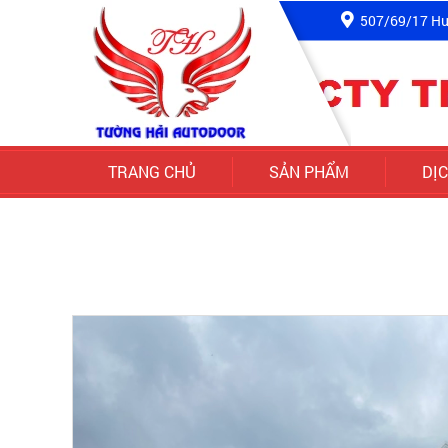
507/69/17 Hư
TRANG CHỦ
SẢN PHẨM
DỊ