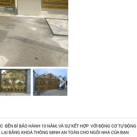
C BỀN BỈ BẢO HÀNH 10 NĂM, VÀ SỰ KẾT HỢP VỚI ĐỘNG CƠ TỰ ĐỘNG
 LẠI BẰNG KHOÁ THÔNG MINH AN TOÀN CHO NGÔI NHÀ CỦA BẠN