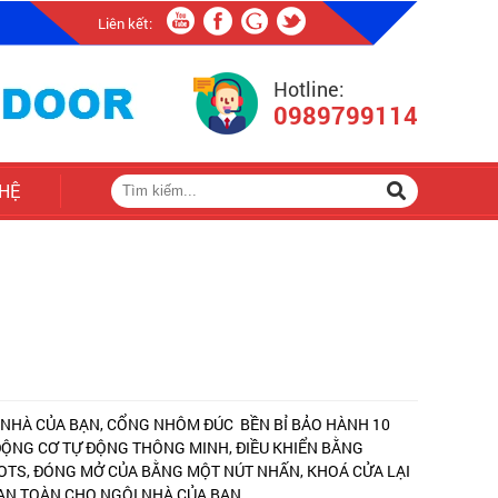
Liên kết:
Hotline:
0989799114
 HỆ
 NHÀ CỦA BẠN, CỔNG NHÔM ĐÚC BỀN BỈ BẢO HÀNH 10
ĐỘNG CƠ TỰ ĐỘNG THÔNG MINH, ĐIỀU KHIỂN BẰNG
TS, ĐÓNG MỞ CỦA BẰNG MỘT NÚT NHẤN, KHOÁ CỬA LẠI
AN TOÀN CHO NGÔI NHÀ CỦA BẠN