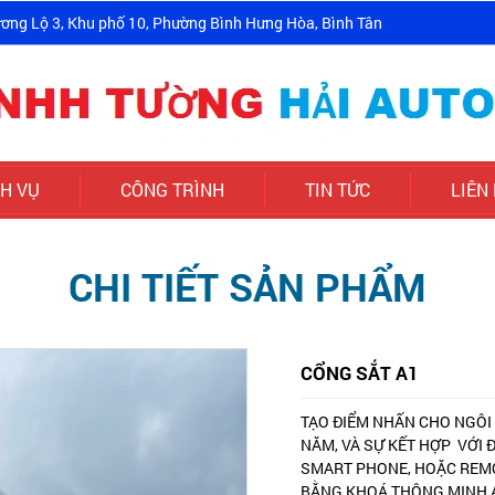
ơng Lộ 3, Khu phố 10, Phường Bình Hưng Hòa, Bình Tân
CH VỤ
CÔNG TRÌNH
TIN TỨC
LIÊN
CHI TIẾT SẢN PHẨM
CỔNG SẮT A1
TẠO ĐIỂM NHẤN CHO NGÔI
NĂM, VÀ SỰ KẾT HỢP VỚI 
SMART PHONE, HOẶC REMO
BẰNG KHOÁ THÔNG MINH 