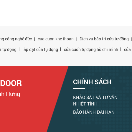
ng công nghệ đức
|
cua cuon khe thoan
|
Dịch vụ bảo trì cửa tự động
|
|
|
a tự động
lắp đặt cửa tự động
cửa cuốn tự động hồ chí minh
cửa 
 DOOR
CHÍNH SÁCH
ình Hưng
KHẢO SÁT VÀ TƯ VẤN
NHIỆT TÌNH
BẢO HÀNH DÀI HẠN