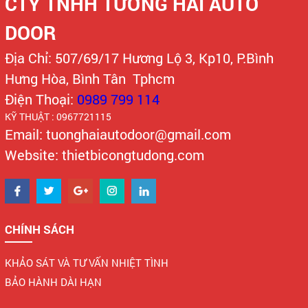
CTY TNHH TƯỜNG HẢI AUTO
DOOR
Địa Chỉ: 507/69/17 Hương Lộ 3, Kp10, P.Bình
Hưng Hòa, Bình Tân Tphcm
Điện Thoại:
0989 799 114
KỸ THUẬT : 0967721115
Email: tuonghaiautodoor@gmail.com
Website: thietbicongtudong.com
CHÍNH SÁCH
KHẢO SÁT VÀ TƯ VẤN NHIỆT TÌNH
BẢO HÀNH DÀI HẠN